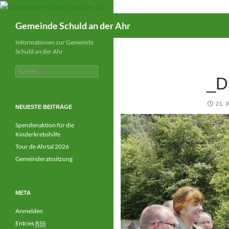
Suchen
Gemeinde Schuld an der Ahr
Informationen zur Gemeinde
Schuld an der Ahr
Suchen
_D
nach:
21. 
NEUESTE BEITRÄGE
Spendenaktion für die
Kinderkrebshilfe
Tour de Ahrtal 2026
Gemeinderatssitzung
META
Anmelden
Entries
RSS