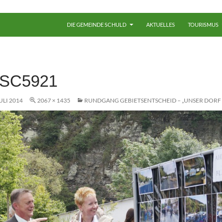
ZUM INHALT SPRINGEN
DIE GEMEINDE SCHULD
AKTUELLES
TOURISMUS
SC5921
JULI 2014
2067 × 1435
RUNDGANG GEBIETSENTSCHEID – „UNSER DORF