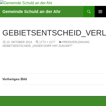
Suchen
Gemeinde Schuld an der Ahr
ZUM
PRIMÄR
INHALT
MENÜ
SPRINGEN
GEBIETSENTSCHEID_VERL
10. OKTOBER 2014
1772 × 1177
PREISVERLEIHUNG
GEBIETSENTSCHEID „UNSER DORF HAT ZUKUNFT“
Vorheriges Bild