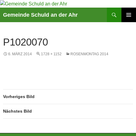
Suchen
Gemeinde Schuld an der Ahr
ZUM
PRIMÄR
INHALT
MENÜ
SPRINGEN
P1020070
6. MÄRZ 2014
1728 × 1152
ROSENMONTAG 2014
Vorheriges Bild
Nächstes Bild