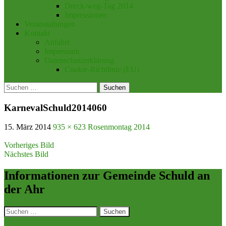
Dreck-weg-Tag 2014
Impressionen
Veranstaltungen
Kontakt
Anfahrt
Impressum
Datenschutzerklärung
Cookie-Richtlinie (EU)
Suchen
nach:
KarnevalSchuld2014060
15. März 2014
935 × 623
Rosenmontag 2014
Vorheriges Bild
Nächstes Bild
Informationen zur Gemeinde Schuld an
der Ahr
Suchen
nach: