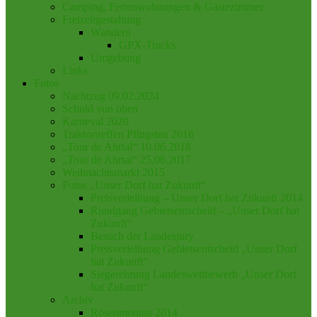
Camping, Ferienwohnungen & Gästezimmer
Freizeitgestaltung
Wandern
GPX-Tracks
Umgebung
Links
Fotos
Nachtzug 09.02.2024
Schuld von oben
Karneval 2020
Traktortreffen Pfingsten 2016
„Tour de Ahrtal“ 10.06.2018
„Tour de Ahrtal“ 25.06.2017
Weihnachtsmarkt 2015
Fotos „Unser Dorf hat Zukunft“
Preisverleihung – Unser Dorf hat Zukunft 2014
Rundgang Gebietsentscheid – „Unser Dorf hat
Zukunft“
Besuch der Landesjury
Preisverleihung Gebietsentscheid „Unser Dorf
hat Zukunft“
Siegerehrung Landeswettbewerb „Unser Dorf
hat Zukunft“
Archiv
Rosenmontag 2014