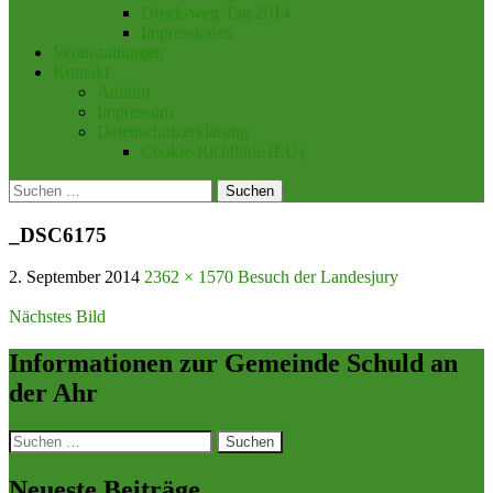
Dreck-weg-Tag 2014
Impressionen
Veranstaltungen
Kontakt
Anfahrt
Impressum
Datenschutzerklärung
Cookie-Richtlinie (EU)
Suchen
nach:
_DSC6175
2. September 2014
2362 × 1570
Besuch der Landesjury
Nächstes Bild
Informationen zur Gemeinde Schuld an
der Ahr
Suchen
nach:
Neueste Beiträge