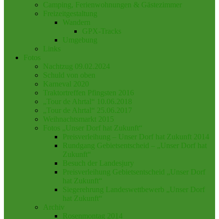
Camping, Ferienwohnungen & Gästezimmer
Freizeitgestaltung
Wandern
GPX-Tracks
Umgebung
Links
Fotos
Nachtzug 09.02.2024
Schuld von oben
Karneval 2020
Traktortreffen Pfingsten 2016
„Tour de Ahrtal“ 10.06.2018
„Tour de Ahrtal“ 25.06.2017
Weihnachtsmarkt 2015
Fotos „Unser Dorf hat Zukunft“
Preisverleihung – Unser Dorf hat Zukunft 2014
Rundgang Gebietsentscheid – „Unser Dorf hat
Zukunft“
Besuch der Landesjury
Preisverleihung Gebietsentscheid „Unser Dorf
hat Zukunft“
Siegerehrung Landeswettbewerb „Unser Dorf
hat Zukunft“
Archiv
Rosenmontag 2014