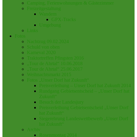
Camping, Ferienwohnungen & Gästezimmer
Freizeitgestaltung
Wandern
GPX-Tracks
Umgebung
Links
Fotos
Nachtzug 09.02.2024
Schuld von oben
Karneval 2020
Traktortreffen Pfingsten 2016
„Tour de Ahrtal“ 10.06.2018
„Tour de Ahrtal“ 25.06.2017
Weihnachtsmarkt 2015
Fotos „Unser Dorf hat Zukunft“
Preisverleihung – Unser Dorf hat Zukunft 2014
Rundgang Gebietsentscheid – „Unser Dorf hat
Zukunft“
Besuch der Landesjury
Preisverleihung Gebietsentscheid „Unser Dorf
hat Zukunft“
Siegerehrung Landeswettbewerb „Unser Dorf
hat Zukunft“
Archiv
Rosenmontag 2014