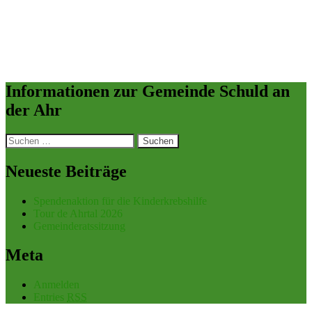
Informationen zur Gemeinde Schuld an
der Ahr
Suchen
nach:
Neueste Beiträge
Spendenaktion für die Kinderkrebshilfe
Tour de Ahrtal 2026
Gemeinderatssitzung
Meta
Anmelden
Entries
RSS