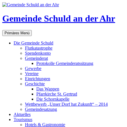
Gemeinde Schuld an der Ahr
Suchen
Zum
Primäres Menü
Inhalt
springen
Die Gemeinde Schuld
Flutkatastrophe
Spendenkonto
Gemeinderat
Protokolle Gemeinderatssitzung
Gewerbe
Vereine
Einrichtungen
Geschichte
Das Wappen
Pfarrkirche St. Gertrud
Die Schornkapelle
Wettbewerb „Unser Dorf hat Zukunft“ – 2014
Gemeindesatzung
Aktuelles
Tourismus
Hotels & Gastronomie