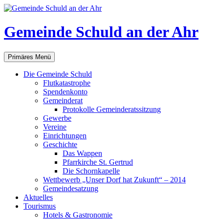
Gemeinde Schuld an der Ahr
Suchen
Zum
Primäres Menü
Inhalt
springen
Die Gemeinde Schuld
Flutkatastrophe
Spendenkonto
Gemeinderat
Protokolle Gemeinderatssitzung
Gewerbe
Vereine
Einrichtungen
Geschichte
Das Wappen
Pfarrkirche St. Gertrud
Die Schornkapelle
Wettbewerb „Unser Dorf hat Zukunft“ – 2014
Gemeindesatzung
Aktuelles
Tourismus
Hotels & Gastronomie