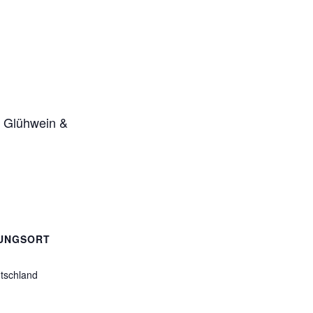
i Glühwein &
UNGSORT
tschland