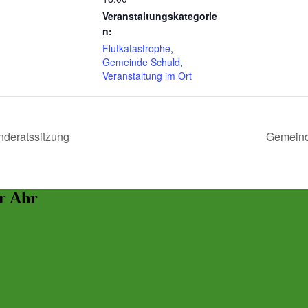
Veranstaltungskategorie
n:
Flutkatastrophe
,
Gemeinde Schuld
,
Veranstaltung im Ort
deratssitzung
Gemeind
r Ahr