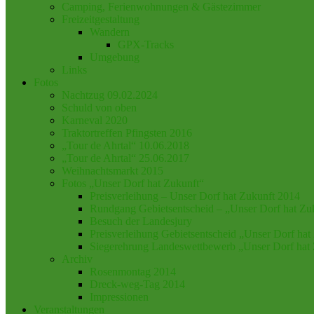
Camping, Ferienwohnungen & Gästezimmer
Freizeitgestaltung
Wandern
GPX-Tracks
Umgebung
Links
Fotos
Nachtzug 09.02.2024
Schuld von oben
Karneval 2020
Traktortreffen Pfingsten 2016
„Tour de Ahrtal“ 10.06.2018
„Tour de Ahrtal“ 25.06.2017
Weihnachtsmarkt 2015
Fotos „Unser Dorf hat Zukunft“
Preisverleihung – Unser Dorf hat Zukunft 2014
Rundgang Gebietsentscheid – „Unser Dorf hat Zu
Besuch der Landesjury
Preisverleihung Gebietsentscheid „Unser Dorf hat
Siegerehrung Landeswettbewerb „Unser Dorf hat
Archiv
Rosenmontag 2014
Dreck-weg-Tag 2014
Impressionen
Veranstaltungen