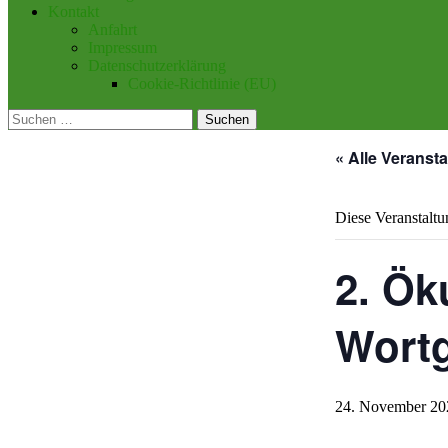
Kontakt
Anfahrt
Impressum
Datenschutzerklärung
Cookie-Richtlinie (EU)
Suchen
nach:
« Alle Veranst
Diese Veranstaltun
2. Ök
Wortg
24. November 20