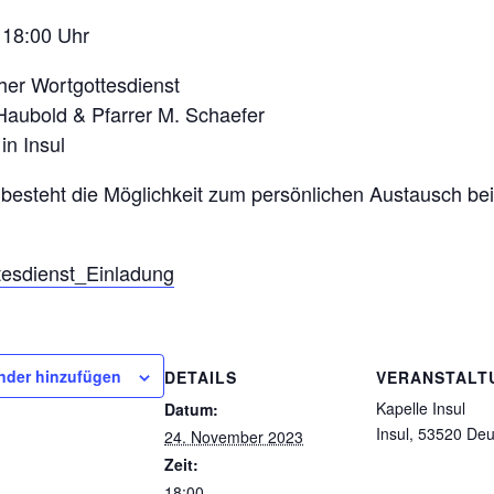
 18:00 Uhr
er Wortgottesdienst
 Haubold & Pfarrer M. Schaefer
in Insul
besteht die Möglichkeit zum persönlichen Austausch be
esdienst_Einladung
nder hinzufügen
DETAILS
VERANSTALT
Kapelle Insul
Datum:
Insul
,
53520
Deu
24. November 2023
Zeit:
18:00