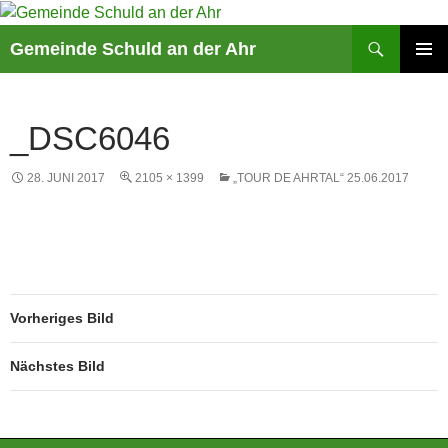
Suchen
Gemeinde Schuld an der Ahr
ZUM
PRIMÄR
INHALT
MENÜ
SPRINGEN
_DSC6046
28. JUNI 2017
2105 × 1399
„TOUR DE AHRTAL“ 25.06.2017
Vorheriges Bild
Nächstes Bild