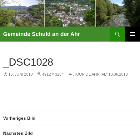
Suchen
Gemeinde Schuld an der Ahr
ZUM
PRIMÄR
INHALT
MENÜ
SPRINGEN
_DSC1028
15. JUNI 2018
4912 × 3264
„TOUR DE AHRTAL“ 10.06.2018
Vorheriges Bild
Nächstes Bild