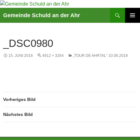
Suchen
Gemeinde Schuld an der Ahr
ZUM
PRIMÄR
INHALT
MENÜ
SPRINGEN
_DSC0980
15. JUNI 2018
4912 × 3264
„TOUR DE AHRTAL“ 10.06.2018
Vorheriges Bild
Nächstes Bild