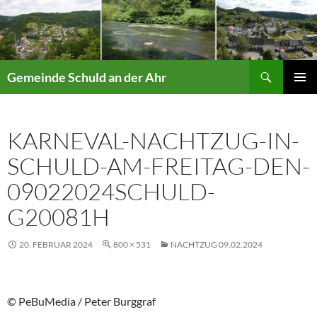
Suchen
Gemeinde Schuld an der Ahr
ZUM
PRIMÄR
INHALT
MENÜ
SPRINGEN
KARNEVAL-NACHTZUG-IN-
SCHULD-AM-FREITAG-DEN-
09022024SCHULD-
G20081H
20. FEBRUAR 2024
800 × 531
NACHTZUG 09.02.2024
© PeBuMedia / Peter Burggraf