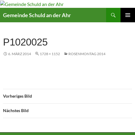
Suchen
Gemeinde Schuld an der Ahr
ZUM
PRIMÄR
INHALT
MENÜ
SPRINGEN
P1020025
6. MÄRZ 2014
1728 × 1152
ROSENMONTAG 2014
Vorheriges Bild
Nächstes Bild