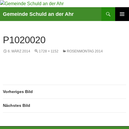
Suchen
Gemeinde Schuld an der Ahr
ZUM
PRIMÄR
INHALT
MENÜ
SPRINGEN
P1020020
6. MÄRZ 2014
1728 × 1152
ROSENMONTAG 2014
Vorheriges Bild
Nächstes Bild