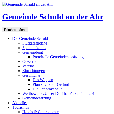
Gemeinde Schuld an der Ahr
Suchen
Zum
Primäres Menü
Inhalt
springen
Die Gemeinde Schuld
Flutkatastrophe
Spendenkonto
Gemeinderat
Protokolle Gemeinderatssitzung
Gewerbe
Vereine
Einrichtungen
Geschichte
Das Wappen
Pfarrkirche St. Gertrud
Die Schornkapelle
Wettbewerb „Unser Dorf hat Zukunft“ – 2014
Gemeindesatzung
Aktuelles
Tourismus
Hotels & Gastronomie