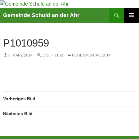
Suchen
Gemeinde Schuld an der Ahr
ZUM
PRIMÄR
INHALT
MENÜ
SPRINGEN
P1010959
6. MÄRZ 2014
1728 × 1152
ROSENMONTAG 2014
Vorheriges Bild
Nächstes Bild