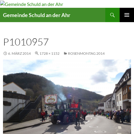
Suchen
Gemeinde Schuld an der Ahr
ZUM
PRIMÄR
INHALT
MENÜ
SPRINGEN
P1010957
6. MÄRZ 2014
1728 × 1152
ROSENMONTAG 2014