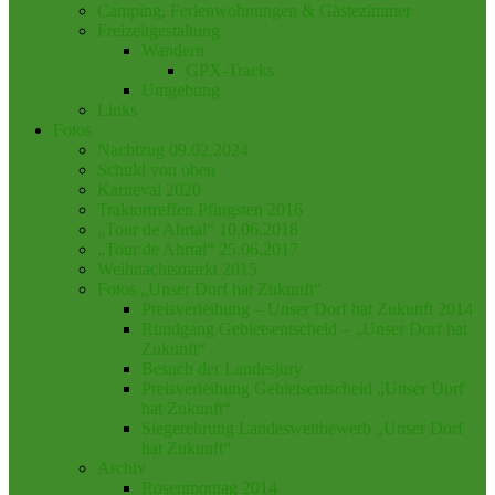
Camping, Ferienwohnungen & Gästezimmer
Freizeitgestaltung
Wandern
GPX-Tracks
Umgebung
Links
Fotos
Nachtzug 09.02.2024
Schuld von oben
Karneval 2020
Traktortreffen Pfingsten 2016
„Tour de Ahrtal“ 10.06.2018
„Tour de Ahrtal“ 25.06.2017
Weihnachtsmarkt 2015
Fotos „Unser Dorf hat Zukunft“
Preisverleihung – Unser Dorf hat Zukunft 2014
Rundgang Gebietsentscheid – „Unser Dorf hat
Zukunft“
Besuch der Landesjury
Preisverleihung Gebietsentscheid „Unser Dorf
hat Zukunft“
Siegerehrung Landeswettbewerb „Unser Dorf
hat Zukunft“
Archiv
Rosenmontag 2014