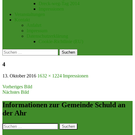
Dreck-weg-Tag 2014
Impressionen
Veranstaltungen
Kontakt
Anfahrt
Impressum
Datenschutzerklärung
Cookie-Richtlinie (EU)
Suchen
nach:
4
13. Oktober 2016
1632 × 1224
Impressionen
Vorheriges Bild
Nächstes Bild
Informationen zur Gemeinde Schuld an
der Ahr
Suchen
nach: