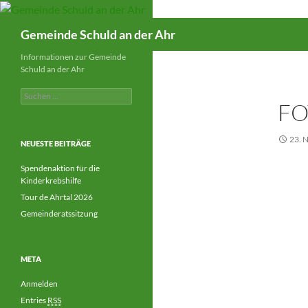
Suchen
Gemeinde Schuld an der Ahr
Informationen zur Gemeinde
Schuld an der Ahr
Suchen
FO
nach:
23.
NEUESTE BEITRÄGE
Spendenaktion für die
Kinderkrebshilfe
Tour de Ahrtal 2026
Gemeinderatssitzung
META
Anmelden
Entries
RSS