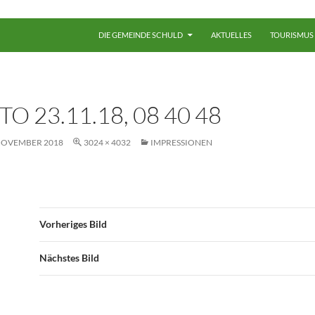
ZUM INHALT SPRINGEN
DIE GEMEINDE SCHULD
AKTUELLES
TOURISMUS
TO 23.11.18, 08 40 48
 NOVEMBER 2018
3024 × 4032
IMPRESSIONEN
Vorheriges Bild
Nächstes Bild