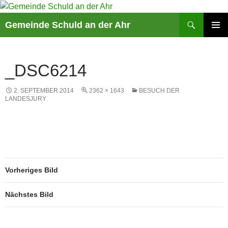
Suchen
Gemeinde Schuld an der Ahr
ZUM
PRIMÄR
INHALT
MENÜ
SPRINGEN
_DSC6214
2. SEPTEMBER 2014
2362 × 1643
BESUCH DER
LANDESJURY
Vorheriges Bild
Nächstes Bild