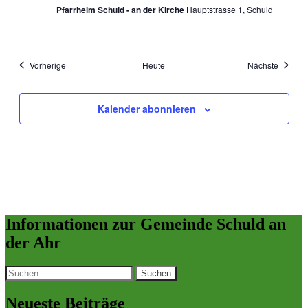
Pfarrheim Schuld - an der Kirche
Hauptstrasse 1, Schuld
Veranstaltungen
Veranst
Vorherige
Heute
Nächste
Kalender abonnieren
Informationen zur Gemeinde Schuld an
der Ahr
Suchen
nach:
Neueste Beiträge