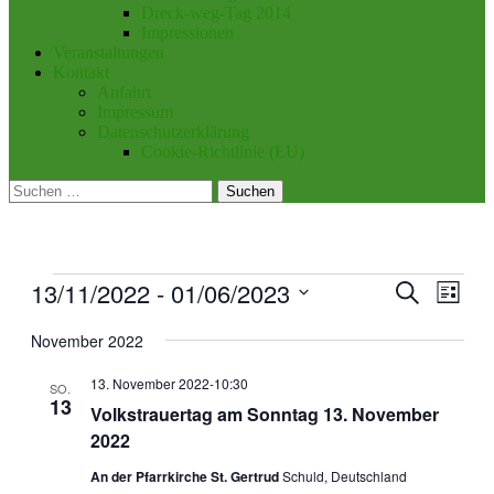
Dreck-weg-Tag 2014
Impressionen
Veranstaltungen
Kontakt
Anfahrt
Impressum
Datenschutzerklärung
Cookie-Richtlinie (EU)
Suchen
nach:
Veranstaltungen
13/11/2022
 - 
01/06/2023
Veranstal
Veran
Suche
Liste
Ansic
Suche
Datum
Navig
wählen.
November 2022
und
Ansichten
13. November 2022-10:30
SO.
13
Navigati
Volkstrauertag am Sonntag 13. November
2022
An der Pfarrkirche St. Gertrud
Schuld, Deutschland