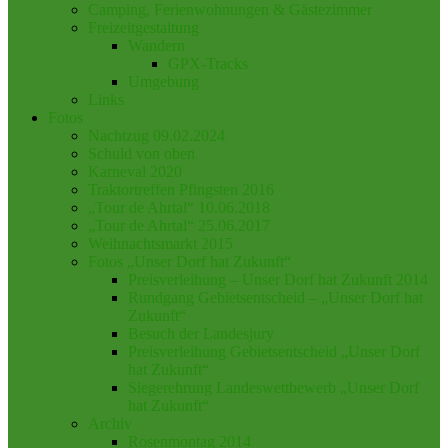
Camping, Ferienwohnungen & Gästezimmer
Freizeitgestaltung
Wandern
GPX-Tracks
Umgebung
Links
Fotos
Nachtzug 09.02.2024
Schuld von oben
Karneval 2020
Traktortreffen Pfingsten 2016
„Tour de Ahrtal“ 10.06.2018
„Tour de Ahrtal“ 25.06.2017
Weihnachtsmarkt 2015
Fotos „Unser Dorf hat Zukunft“
Preisverleihung – Unser Dorf hat Zukunft 2014
Rundgang Gebietsentscheid – „Unser Dorf hat
Zukunft“
Besuch der Landesjury
Preisverleihung Gebietsentscheid „Unser Dorf
hat Zukunft“
Siegerehrung Landeswettbewerb „Unser Dorf
hat Zukunft“
Archiv
Rosenmontag 2014