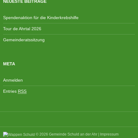
A
NEUESTE BEITRÄGE
N
n
a
s
v
Spendenaktion für die Kinderkrebshilfe
i
i
Tour de Ahrtal 2026
c
g
h
a
Gemeinderatssitzung
t
t
e
i
n
o
META
,
n
N
Anmelden
a
v
Entries
RSS
i
g
a
t
i
o
© 2026
Gemeinde Schuld an der Ahr
|
Impressum