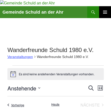
Suchen
Gemeinde Schuld an der Ahr
ZUM
PRIMÄR
INHALT
MENÜ
SPRINGEN
Wanderfreunde Schuld 1980 e.V.
Veranstaltungen
Wanderfreunde Schuld 1980 e.V.
Veranstaltungen
Es sind keine anstehenden Veranstaltungen vorhanden.
H
i
n
V
Anstehende
V
S
w
L
e
U
e
e
I
D
i
C
r
r
S
s
a
H
T
a
Heute
NÄCHSTE
a
Veranstaltungen
Vorherige
E
t
E
VERANST