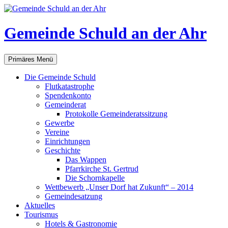
Gemeinde Schuld an der Ahr
Suchen
Zum
Primäres Menü
Inhalt
springen
Die Gemeinde Schuld
Flutkatastrophe
Spendenkonto
Gemeinderat
Protokolle Gemeinderatssitzung
Gewerbe
Vereine
Einrichtungen
Geschichte
Das Wappen
Pfarrkirche St. Gertrud
Die Schornkapelle
Wettbewerb „Unser Dorf hat Zukunft“ – 2014
Gemeindesatzung
Aktuelles
Tourismus
Hotels & Gastronomie