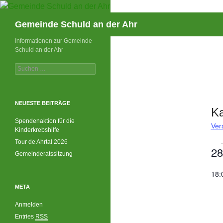
Suchen
Gemeinde Schuld an der Ahr
Informationen zur Gemeinde
Schuld an der Ahr
Suchen
nach:
NEUESTE BEITRÄGE
Ka
Spendenaktion für die
Ver
Kinderkrebshilfe
Tour de Ahrtal 2026
Ve
28
Gemeinderatssitzung
fü
D
28
18:
a
Fe
META
t
2
u
Anmelden
m
Entries
RSS