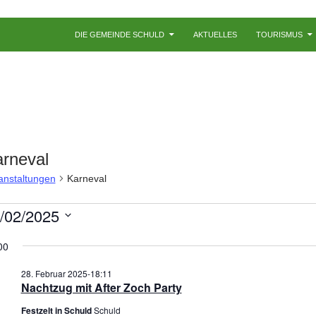
ZUM INHALT SPRINGEN
DIE GEMEINDE SCHULD
AKTUELLES
TOURISMUS
rneval
anstaltungen
Karneval
ranstaltungen
/02/2025
r
.
00
bruar
28. Februar 2025-18:11
025
Nachtzug mit After Zoch Party
Festzelt in Schuld
Schuld