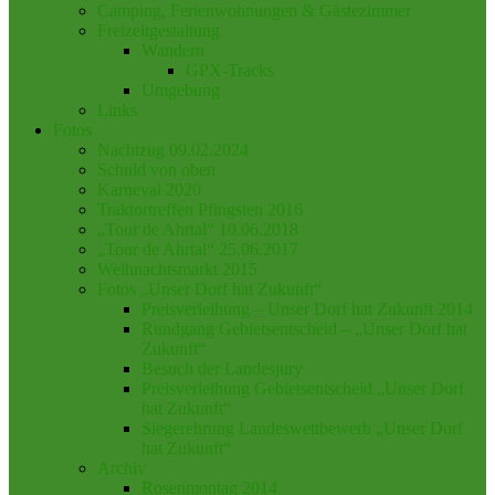
Camping, Ferienwohnungen & Gästezimmer
Freizeitgestaltung
Wandern
GPX-Tracks
Umgebung
Links
Fotos
Nachtzug 09.02.2024
Schuld von oben
Karneval 2020
Traktortreffen Pfingsten 2016
„Tour de Ahrtal“ 10.06.2018
„Tour de Ahrtal“ 25.06.2017
Weihnachtsmarkt 2015
Fotos „Unser Dorf hat Zukunft“
Preisverleihung – Unser Dorf hat Zukunft 2014
Rundgang Gebietsentscheid – „Unser Dorf hat
Zukunft“
Besuch der Landesjury
Preisverleihung Gebietsentscheid „Unser Dorf
hat Zukunft“
Siegerehrung Landeswettbewerb „Unser Dorf
hat Zukunft“
Archiv
Rosenmontag 2014