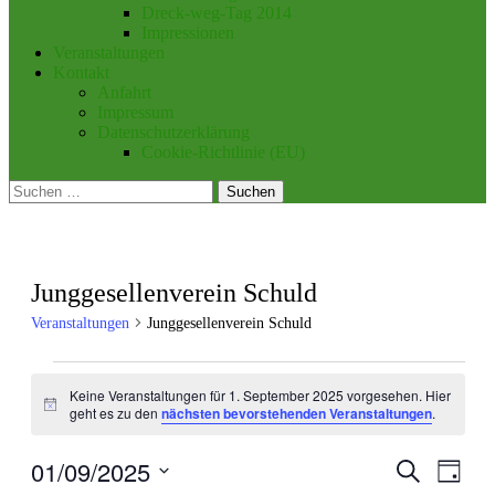
Dreck-weg-Tag 2014
Impressionen
Veranstaltungen
Kontakt
Anfahrt
Impressum
Datenschutzerklärung
Cookie-Richtlinie (EU)
Suchen
nach:
Junggesellenverein Schuld
Veranstaltungen
Junggesellenverein Schuld
Veranstaltungen
Keine Veranstaltungen für 1. September 2025 vorgesehen. Hier
für
Hinweis
geht es zu den
nächsten bevorstehenden Veranstaltungen
.
1.
September
01/09/2025
Veranstal
Veran
Suche
Tag
Ansic
2025