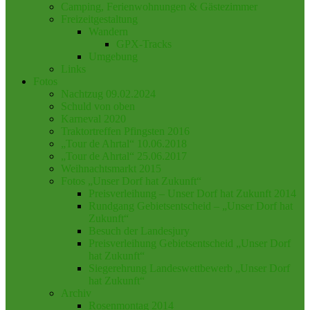
Camping, Ferienwohnungen & Gästezimmer
Freizeitgestaltung
Wandern
GPX-Tracks
Umgebung
Links
Fotos
Nachtzug 09.02.2024
Schuld von oben
Karneval 2020
Traktortreffen Pfingsten 2016
„Tour de Ahrtal“ 10.06.2018
„Tour de Ahrtal“ 25.06.2017
Weihnachtsmarkt 2015
Fotos „Unser Dorf hat Zukunft“
Preisverleihung – Unser Dorf hat Zukunft 2014
Rundgang Gebietsentscheid – „Unser Dorf hat
Zukunft“
Besuch der Landesjury
Preisverleihung Gebietsentscheid „Unser Dorf
hat Zukunft“
Siegerehrung Landeswettbewerb „Unser Dorf
hat Zukunft“
Archiv
Rosenmontag 2014