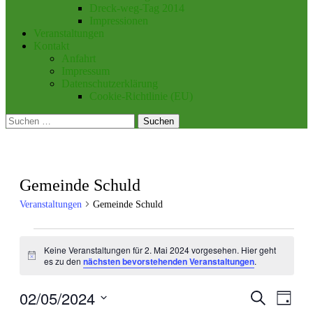
Dreck-weg-Tag 2014
Impressionen
Veranstaltungen
Kontakt
Anfahrt
Impressum
Datenschutzerklärung
Cookie-Richtlinie (EU)
Suchen
nach:
Gemeinde Schuld
Veranstaltungen
Gemeinde Schuld
Veranstaltungen
Keine Veranstaltungen für 2. Mai 2024 vorgesehen. Hier geht
für
Hinweis
es zu den
nächsten bevorstehenden Veranstaltungen
.
2.
Mai
02/05/2024
Veranstal
Veran
Suche
Tag
Ansic
2024