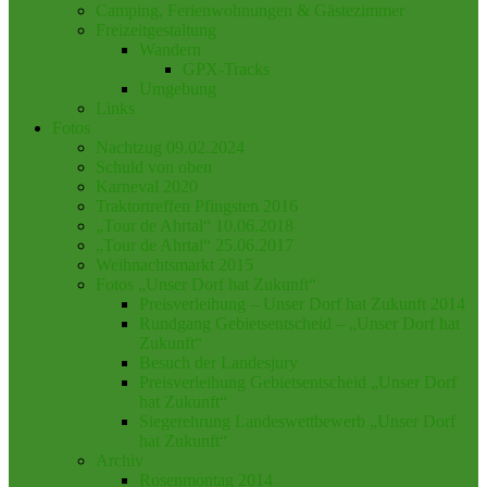
Camping, Ferienwohnungen & Gästezimmer
Freizeitgestaltung
Wandern
GPX-Tracks
Umgebung
Links
Fotos
Nachtzug 09.02.2024
Schuld von oben
Karneval 2020
Traktortreffen Pfingsten 2016
„Tour de Ahrtal“ 10.06.2018
„Tour de Ahrtal“ 25.06.2017
Weihnachtsmarkt 2015
Fotos „Unser Dorf hat Zukunft“
Preisverleihung – Unser Dorf hat Zukunft 2014
Rundgang Gebietsentscheid – „Unser Dorf hat
Zukunft“
Besuch der Landesjury
Preisverleihung Gebietsentscheid „Unser Dorf
hat Zukunft“
Siegerehrung Landeswettbewerb „Unser Dorf
hat Zukunft“
Archiv
Rosenmontag 2014