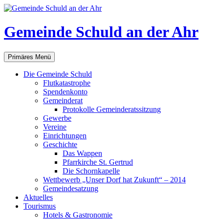
Gemeinde Schuld an der Ahr
Suchen
Zum
Primäres Menü
Inhalt
springen
Die Gemeinde Schuld
Flutkatastrophe
Spendenkonto
Gemeinderat
Protokolle Gemeinderatssitzung
Gewerbe
Vereine
Einrichtungen
Geschichte
Das Wappen
Pfarrkirche St. Gertrud
Die Schornkapelle
Wettbewerb „Unser Dorf hat Zukunft“ – 2014
Gemeindesatzung
Aktuelles
Tourismus
Hotels & Gastronomie