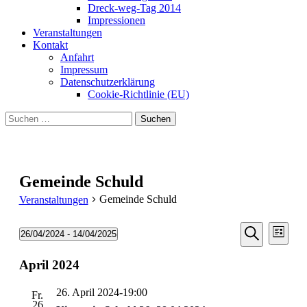
Dreck-weg-Tag 2014
Impressionen
Veranstaltungen
Kontakt
Anfahrt
Impressum
Datenschutzerklärung
Cookie-Richtlinie (EU)
Suchen
nach:
Gemeinde Schuld
Gemeinde Schuld
Veranstaltungen
Veransta
Vera
Veranstaltungen
26/04/2024
 - 
14/04/2025
Liste
Ansic
Suche
Datum
Suche
Navi
wählen.
April 2024
und
Ansichten
26. April 2024-19:00
Fr.
Navigati
26