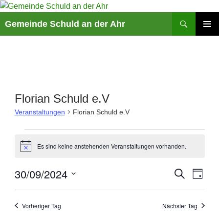
Suchen
Gemeinde Schuld an der Ahr
ZUM
PRIMÄR
INHALT
MENÜ
SPRINGEN
Florian Schuld e.V
Veranstaltungen
Florian Schuld e.V
Veranstaltungen
für
Es sind keine anstehenden Veranstaltungen vorhanden.
H
30.
i
n
September
V
30/09/2024
V
S
w
T
2024
e
U
e
e
A
D
i
C
r
r
G
s
a
H
a
Vorheriger Tag
Nächster Tag
a
E
t