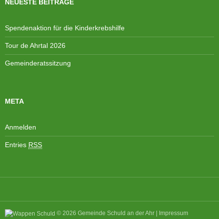
A
NEUESTE BEITRÄGE
N
n
a
s
v
Spendenaktion für die Kinderkrebshilfe
i
i
Tour de Ahrtal 2026
c
g
h
a
Gemeinderatssitzung
t
t
e
i
n
o
META
,
n
N
Anmelden
a
v
Entries
RSS
i
g
a
t
i
o
© 2026
Gemeinde Schuld an der Ahr
|
Impressum