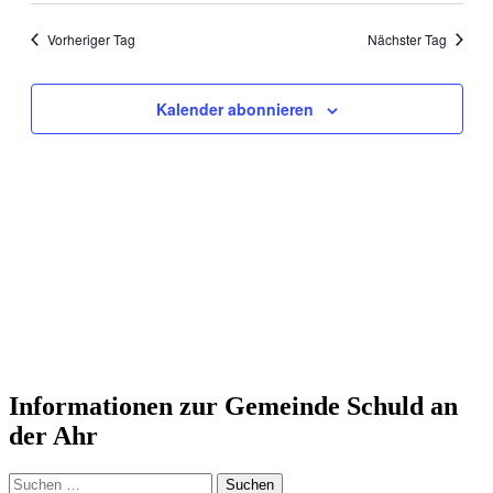
Navig
wählen.
und
Vorheriger Tag
Nächster Tag
Ansichten
Navigati
Kalender abonnieren
Informationen zur Gemeinde Schuld an
der Ahr
Suchen