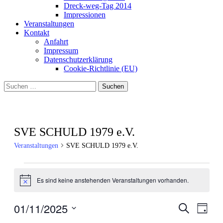
Dreck-weg-Tag 2014
Impressionen
Veranstaltungen
Kontakt
Anfahrt
Impressum
Datenschutzerklärung
Cookie-Richtlinie (EU)
Suchen
nach:
SVE SCHULD 1979 e.V.
Veranstaltungen
SVE SCHULD 1979 e.V.
Veranstaltungen
Es sind keine anstehenden Veranstaltungen vorhanden.
für
Hinweis
1.
01/11/2025
Veranstal
Veran
Suche
November
Tag
Ansic
Suche
Datum
2025