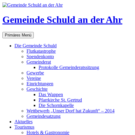
Gemeinde Schuld an der Ahr
Suchen
Zum
Primäres Menü
Inhalt
springen
Die Gemeinde Schuld
Flutkatastrophe
Spendenkonto
Gemeinderat
Protokolle Gemeinderatssitzung
Gewerbe
Vereine
Einrichtungen
Geschichte
Das Wappen
Pfarrkirche St. Gertrud
Die Schornkapelle
Wettbewerb „Unser Dorf hat Zukunft“ – 2014
Gemeindesatzung
Aktuelles
Tourismus
Hotels & Gastronomie