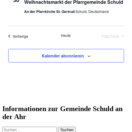
Navigati
Weihnachtsmarkt der Pfarrgemeinde Schuld
An der Pfarrkirche St. Gertrud
Schuld, Deutschland
Heute
Nächste
Veranstaltungen
Vorherige
Veranstal
Kalender abonnieren
Informationen zur Gemeinde Schuld an
der Ahr
Suchen