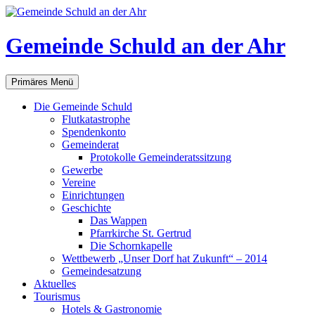
Gemeinde Schuld an der Ahr
Suchen
Zum
Primäres Menü
Inhalt
springen
Die Gemeinde Schuld
Flutkatastrophe
Spendenkonto
Gemeinderat
Protokolle Gemeinderatssitzung
Gewerbe
Vereine
Einrichtungen
Geschichte
Das Wappen
Pfarrkirche St. Gertrud
Die Schornkapelle
Wettbewerb „Unser Dorf hat Zukunft“ – 2014
Gemeindesatzung
Aktuelles
Tourismus
Hotels & Gastronomie