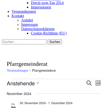
Dreck-weg-Tag 2014
Impressionen
Veranstaltungen
Kontakt
Anfahrt
Impressum
Datenschutzerklärung
Cookie-Richtlinie (EU)
Suchen
nach:
Pfarrgemeinderat
Veranstaltungen
Pfarrgemeinderat
Veranstaltungen
Anstehende
Veranstal
Veran
Suche
Liste
Ansic
Suche
Datum
Navig
wählen.
November 2024
und
Ansichten
30. November 2024
-
1. Dezember 2024
SA.
30