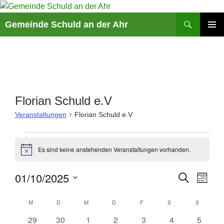
Suchen
Gemeinde Schuld an der Ahr
ZUM
PRIMÄR
INHALT
MENÜ
SPRINGEN
Florian Schuld e.V
Veranstaltungen
Florian Schuld e.V
Veranstaltungen
Es sind keine anstehenden Veranstaltungen vorhanden.
H
i
n
V
01/10/2025
V
S
w
M
e
U
e
e
O
D
i
C
K
r
r
N
s
M
MONTAG
D
DIENSTAG
M
MITTWOCH
D
DONNERSTAG
F
FREITAG
S
SAMSTAG
S
SONNTA
a
H
A
a
a
a
E
t
T
0
0
0
0
0
0
0
29
30
1
2
3
4
5
l