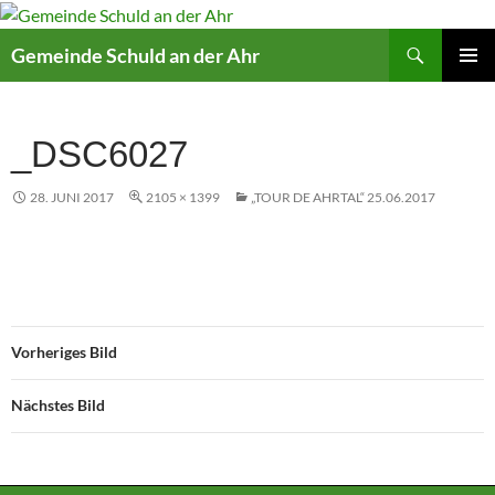
Suchen
Gemeinde Schuld an der Ahr
ZUM
PRIMÄR
INHALT
MENÜ
SPRINGEN
_DSC6027
28. JUNI 2017
2105 × 1399
„TOUR DE AHRTAL“ 25.06.2017
Vorheriges Bild
Nächstes Bild