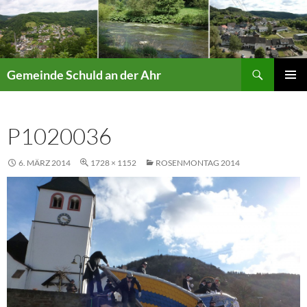
Suchen
Gemeinde Schuld an der Ahr
ZUM
PRIMÄR
INHALT
MENÜ
SPRINGEN
P1020036
6. MÄRZ 2014
1728 × 1152
ROSENMONTAG 2014