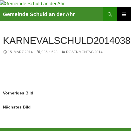
Suchen
Gemeinde Schuld an der Ahr
ZUM
PRIMÄR
INHALT
MENÜ
SPRINGEN
KARNEVALSCHULD2014038
15. MÄRZ 2014
935 × 623
ROSENMONTAG 2014
Vorheriges Bild
Nächstes Bild