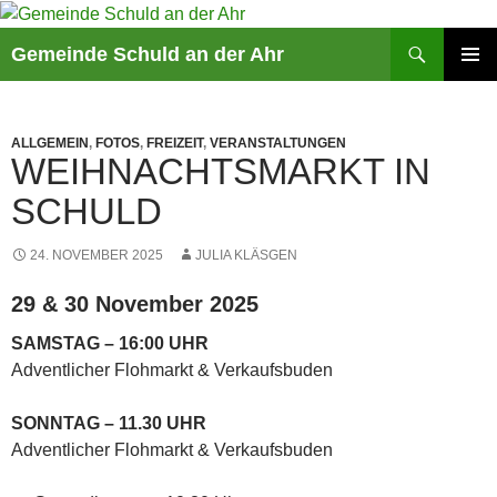
Suchen
Gemeinde Schuld an der Ahr
ZUM
PRIMÄR
INHALT
MENÜ
SPRINGEN
ALLGEMEIN
,
FOTOS
,
FREIZEIT
,
VERANSTALTUNGEN
WEIHNACHTSMARKT IN
SCHULD
24. NOVEMBER 2025
JULIA KLÄSGEN
29 & 30 November 2025
SAMSTAG – 16:00 UHR
Adventlicher Flohmarkt & Verkaufsbuden
SONNTAG – 11.30 UHR
Adventlicher Flohmarkt & Verkaufsbuden